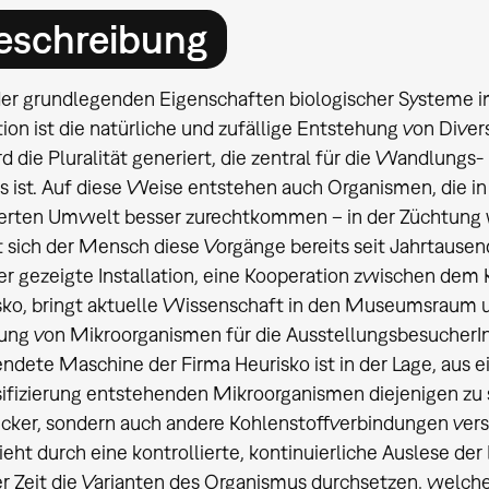
eschreibung
der grundlegenden Eigenschaften biologischer Systeme
ion ist die natürliche und zufällige Entstehung von Diver
d die Pluralität generiert, die zentral für die Wandlung
s ist. Auf diese Weise entstehen auch Organismen, die i
ierten Umwelt besser zurechtkommen – in der Züchtung 
 sich der Mensch diese Vorgänge bereits seit Jahrtausen
ier gezeigte Installation, eine Kooperation zwischen dem
sko, bringt aktuelle Wissenschaft in den Museumsraum 
ung von Mikroorganismen für die AusstellungsbesucherInn
ndete Maschine der Firma Heurisko ist in der Lage, aus e
ifizierung entstehenden Mikroorganismen diejenigen zu s
ucker, sondern auch andere Kohlenstoffverbindungen ver
eht durch eine kontrollierte, kontinuierliche Auslese d
er Zeit die Varianten des Organismus durchsetzen, welc