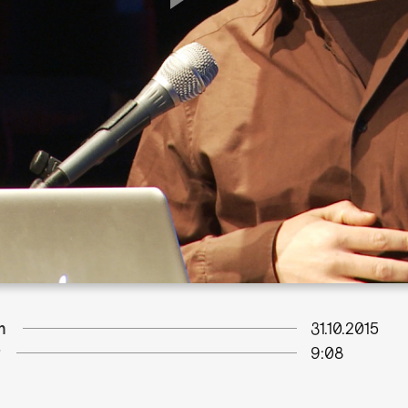
m
31.10.2015
9:08