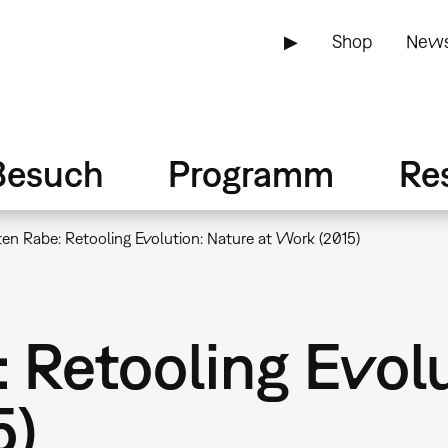
▶
Shop
News
Besuch
Programm
Re
ten Rabe: Retooling Evolution: Nature at Work (2015)
 Retooling Evol
5)