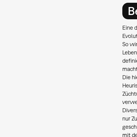
B
Eine 
Evolut
So wir
Leben
defin
macht
Die h
Heuri
Zücht
verwe
Divers
nur Z
geschi
mit d