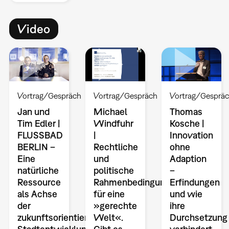
Video
Vortrag/Gespräch
Vortrag/Gespräch
Vortrag/Gesprä
Jan und
Michael
Thomas
Tim Edler |
Windfuhr
Kosche |
FLUSSBAD
|
Innovation
BERLIN –
Rechtliche
ohne
Eine
und
Adaption
natürliche
politische
–
Ressource
Rahmenbedingungen
Erfindungen
als Achse
für eine
und wie
der
»gerechte
ihre
zukunftsorientierten
Welt«.
Durchsetzung