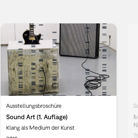
Ausstellungsbroschüre
S
Sound Art (1. Auflage)
M
N
Klang als Medium der Kunst
T