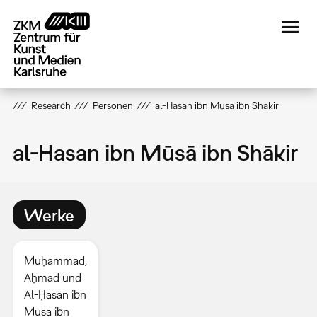
Direkt
zum
Inhalt
Research
Personen
al-Hasan ibn Mūsā ibn Shākir
al-Hasan ibn Mūsā ibn Shākir
Werke
Muḥammad,
Aḥmad und
Al-Ḥasan ibn
Mūsā ibn