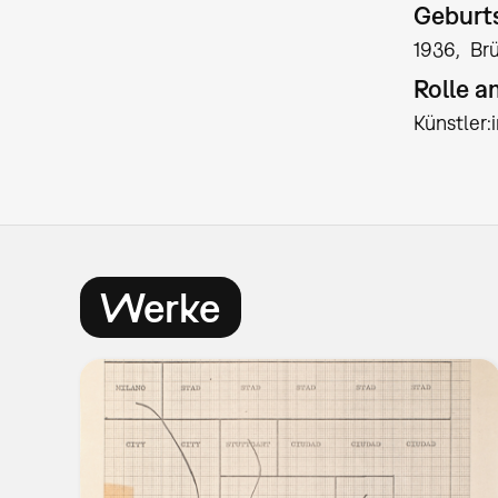
Geburts
1936
Br
Rolle 
Künstler
Werke