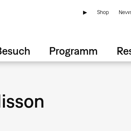
▶
Shop
News
Besuch
Programm
Re
Misson