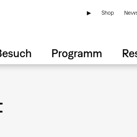
▶
Shop
News
Besuch
Programm
Re
t