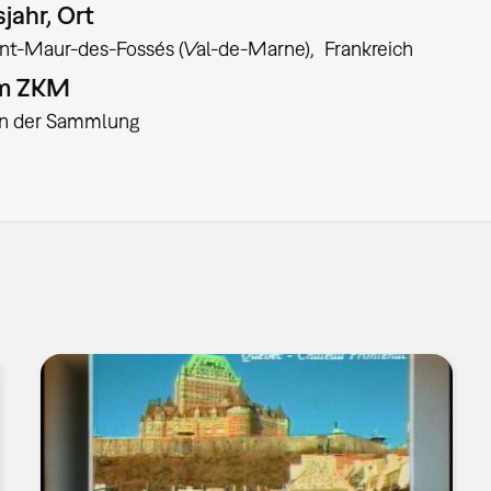
jahr, Ort
int-Maur-des-Fossés (Val-de-Marne)
Frankreich
am ZKM
:in der Sammlung