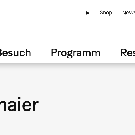
▶
Shop
News
Besuch
Programm
Re
maier