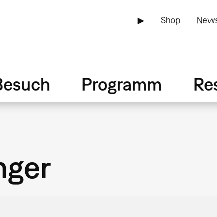
▶
Shop
News
Besuch
Programm
Re
nger