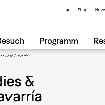
▶
Shop
News
Besuch
Programm
Re
an José Olavarría
ies &
avarría