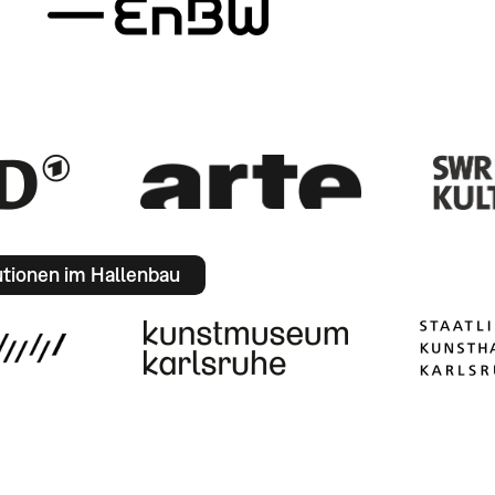
utionen im Hallenbau