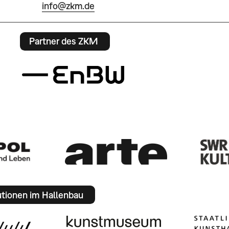
info@zkm.de
Partner des ZKM
utionen im Hallenbau