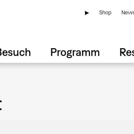
▶
Shop
News
Besuch
Programm
Re
t