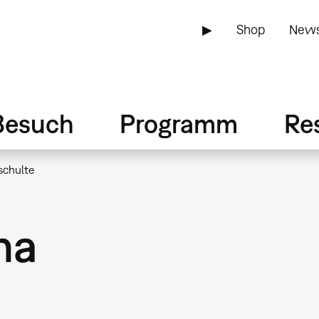
▶
Shop
News
Besuch
Programm
Re
schulte
na