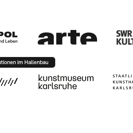
utionen im Hallenbau