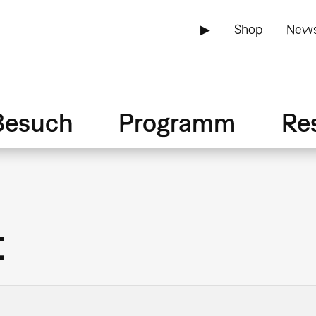
▶
Shop
News
Besuch
Programm
Re
t