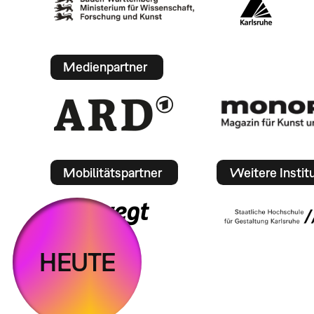
Medienpartner
Mobilitätspartner
Weitere Instit
HEUTE