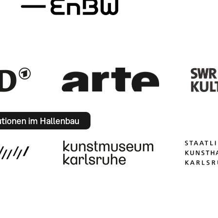
utionen im Hallenbau