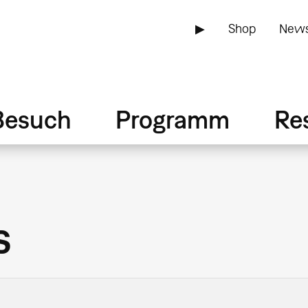
▶
Shop
News
Besuch
Programm
Re
s