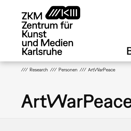
Direkt
zum
Inhalt
Research
Personen
ArtWarPeace
ArtWarPeac