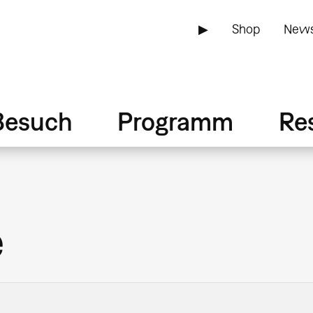
▶
Shop
News
Besuch
Programm
Re
e