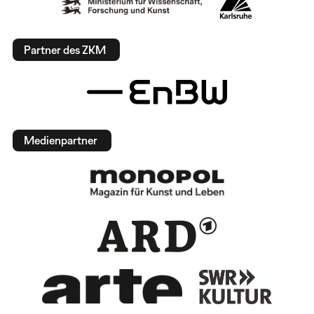
Partner des ZKM
Medienpartner