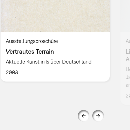
Ausstellungsbroschüre
A
Vertrautes Terrain
L
A
Aktuelle Kunst in & über Deutschland
L
2008
J
a
2