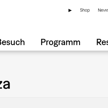
▶
Shop
News
Besuch
Programm
Re
za