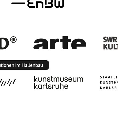
utionen im Hallenbau