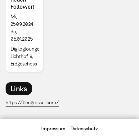
Follower!
Mi,
25.09.2024 –
So,
05.01.2025
Digiloglounge,
Lichthof 9,
Erdgeschoss
Links
https://bengrosser.com/
Impressum
Datenschutz