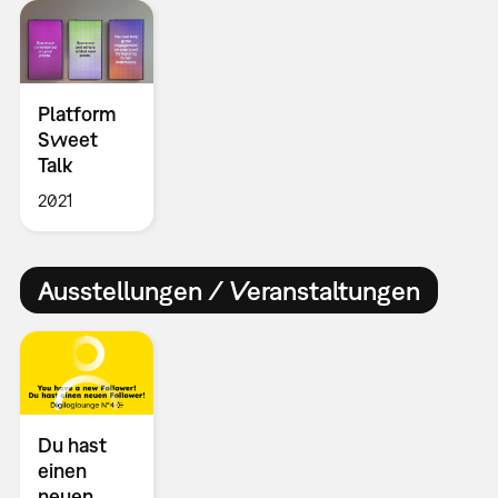
Platform
Sweet
Talk
2021
Ausstellungen / Veranstaltungen
Du hast
einen
neuen