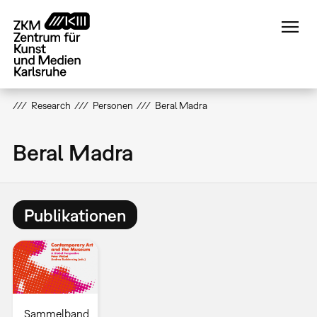
Direkt
zum
Inhalt
Research
Personen
Beral Madra
Beral Madra
Publikationen
Sammelband