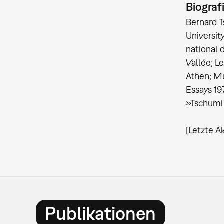
Biograf
Bernard T
Universit
national d
Vallée; L
Athen; Mu
Essays 1
»Tschumi 
[Letzte A
Publikationen