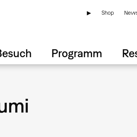
▶
Shop
News
Besuch
Programm
Re
humi