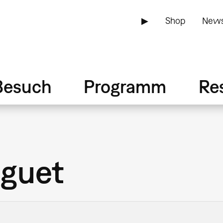
▶
Shop
News
Besuch
Programm
Re
uguet