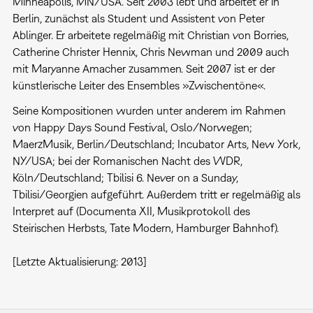
Minneapolis, MN/USA. Seit 2003 lebt und arbeitet er in
Berlin, zunächst als Student und Assistent von Peter
Ablinger. Er arbeitete regelmäßig mit Christian von Borries,
Catherine Christer Hennix, Chris Newman und 2009 auch
mit Maryanne Amacher zusammen. Seit 2007 ist er der
künstlerische Leiter des Ensembles »Zwischentöne«.
Seine Kompositionen wurden unter anderem im Rahmen
von Happy Days Sound Festival, Oslo/Norwegen;
MaerzMusik, Berlin/Deutschland; Incubator Arts, New York,
NY/USA; bei der Romanischen Nacht des WDR,
Köln/Deutschland; Tbilisi 6. Never on a Sunday,
Tbilisi/Georgien aufgeführt. Außerdem tritt er regelmäßig als
Interpret auf (Documenta XII, Musikprotokoll des
Steirischen Herbsts, Tate Modern, Hamburger Bahnhof).
[Letzte Aktualisierung: 2013]