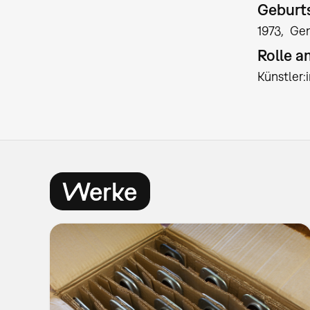
Geburts
1973
Ge
Rolle 
Künstler
Werke