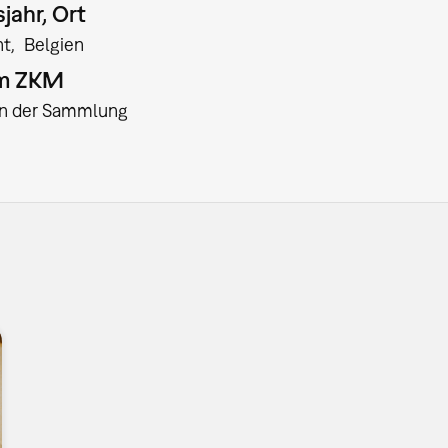
jahr, Ort
nt
Belgien
am ZKM
:in der Sammlung