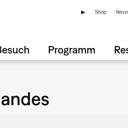
▶
Shop
News
Besuch
Programm
Re
nandes