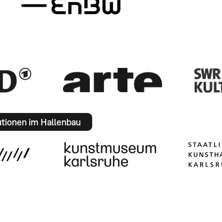
utionen im Hallenbau