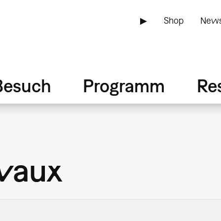
▶
Shop
News
Besuch
Programm
Re
evaux