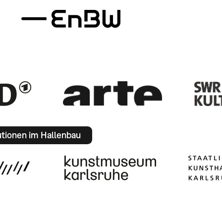
utionen im Hallenbau