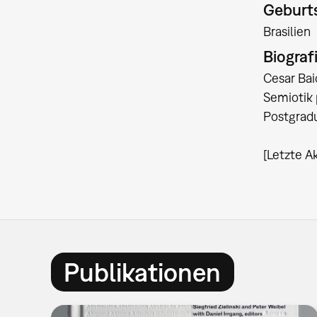
Geburts
Brasilien
Biograf
Cesar Bai
Semiotik 
Postgradu
[Letzte A
Publikationen