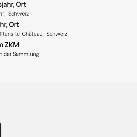
jahr, Ort
nf
Schweiz
hr, Ort
fflens-le-Château
Schweiz
am ZKM
:in der Sammlung