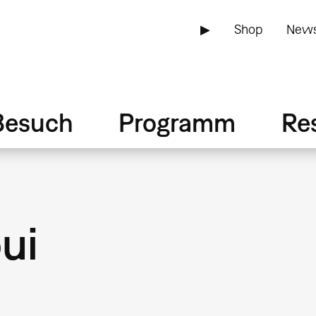
▶
Shop
News
Besuch
Programm
Re
ui