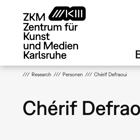
Direkt
zum
Inhalt
Research
Personen
Chérif Defraoui
Chérif Defrao