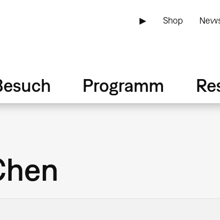
▶
Shop
News
Besuch
Programm
Re
Chen