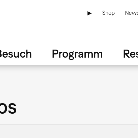
▶
Shop
News
Besuch
Programm
Re
os