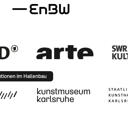
utionen im Hallenbau