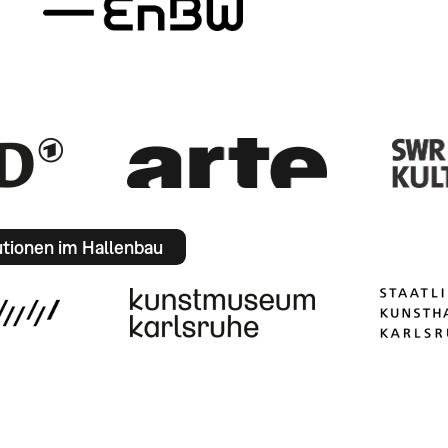
utionen im Hallenbau