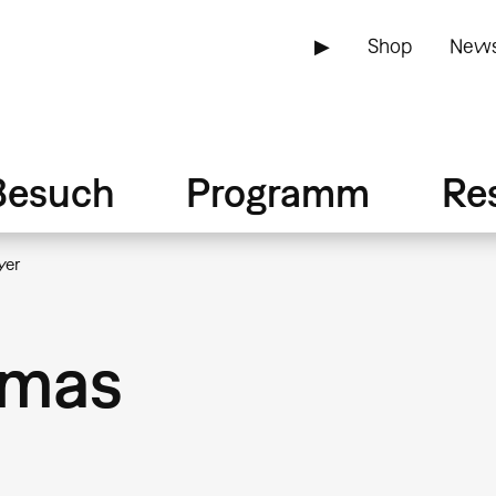
▶
Shop
News
Besuch
Programm
Re
yer
smas