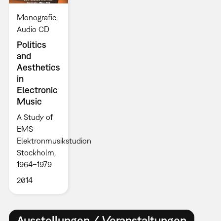
Monografie
Audio CD
Politics
and
Aesthetics
in
Electronic
Music
A Study of
EMS–
Elektronmusikstudion
Stockholm,
1964–1979
2014
Ausstellungen / Veranstaltungen