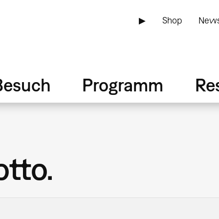
▶
Shop
News
Besuch
Programm
Re
tto.