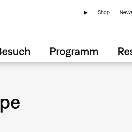
▶
Shop
News
Besuch
Programm
Re
ppe