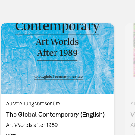
Ausstellungsbroschüre
A
The Global Contemporary (English)
V
Art Worlds after 1989
A