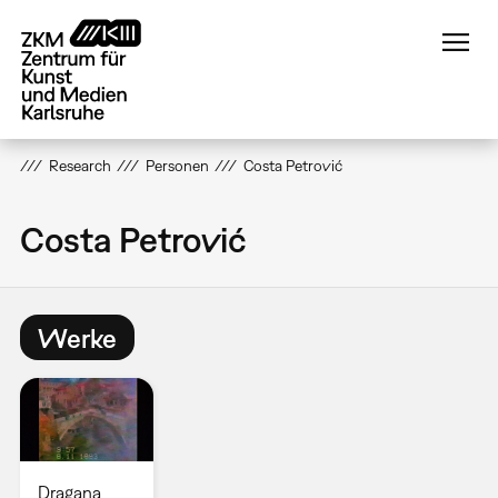
Direkt
zum
Inhalt
Research
Personen
Costa Petrović
Costa Petrović
Werke
Dragana