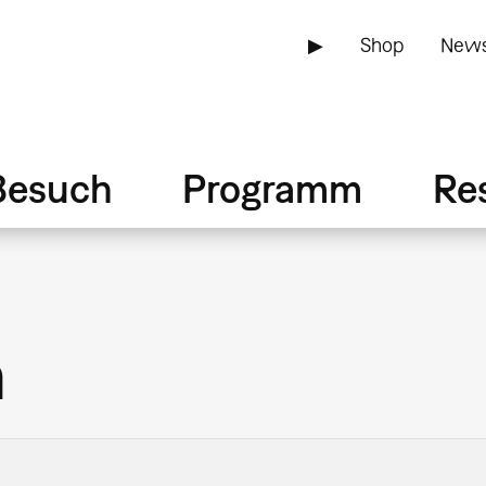
▶
Shop
News
Besuch
Programm
Re
n