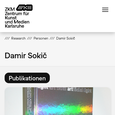
Direkt
zum
Inhalt
Research
Personen
Damir Sokič
Damir Sokič
Publikationen