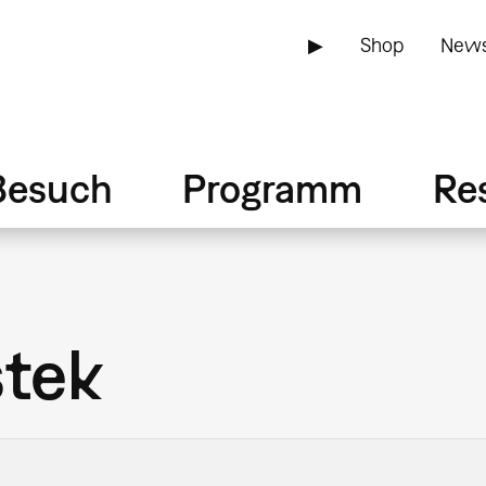
▶
Shop
News
Besuch
Programm
Re
stek