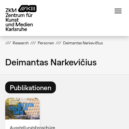
Direkt
zum
Inhalt
Research
Personen
Deimantas Narkevičius
Deimantas Narkevičius
Publikationen
Ausstellungsbroschüre