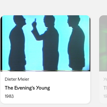
Dieter Meier
Y
The Evening’s Young
T
1983
1