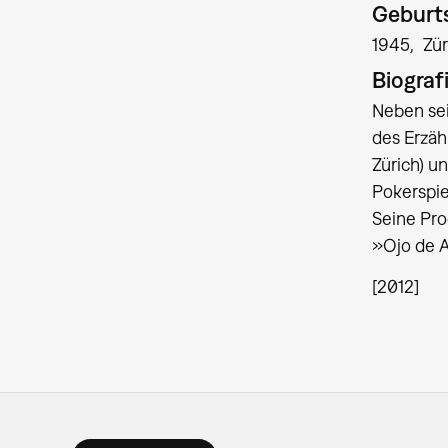
Geburts
1945
Zür
Biograf
Neben sei
des Erzäh
Zürich) u
Pokerspie
Seine Pro
»Ojo de A
[2012]