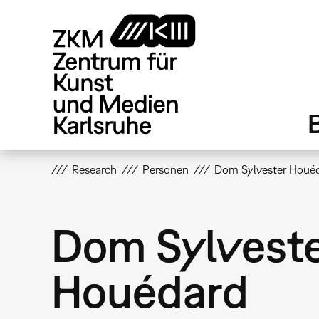
Direkt
zum
Inhalt
Research
Personen
Dom Sylvester Houé
Dom Sylvest
Houédard