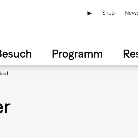
▶
Shop
News
Besuch
Programm
Re
dard
er