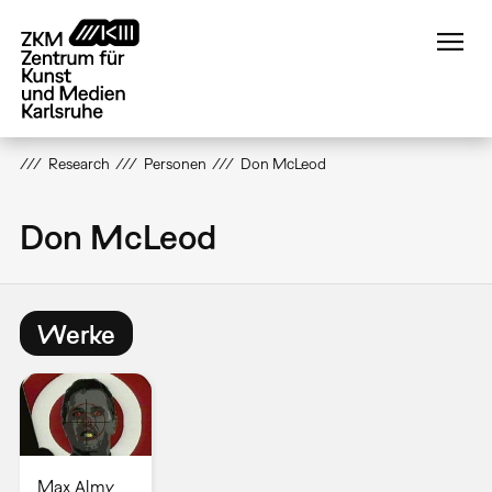
Direkt
zum
Inhalt
Research
Personen
Don McLeod
Don McLeod
Werke
Max Almy