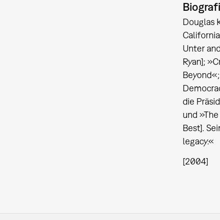
Biograf
Douglas K
Californi
Unter and
Ryan]; »C
Beyond«; 
Democracy
die Präsi
und »The 
Best]. Se
legacy.«
[2004]