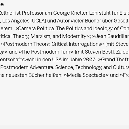
ie
ellner ist Professor am George Kneller-Lehrstuhl für Erzi
a, Los Angeles [UCLA] und Autor vieler Bücher über Gesells
erem: »Camera Politica: The Politics and Ideology of C
ritical Theory, Marxism, and Modernity«; »Jean Baudril
»Postmodern Theory: Critical Interrogations« [mit Steven 
« und »The Postmodern Turn« [mit Steven Best]. Zu den
dentschaftswahl in den USA im Jahre 2000: »Grand Theft
Postmodern Adventure. Science, Technology, and Cultural
ine neuesten Bücher heißen: »Media Spectacle« und »From