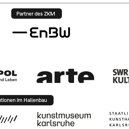
Partner des ZKM
utionen im Hallenbau