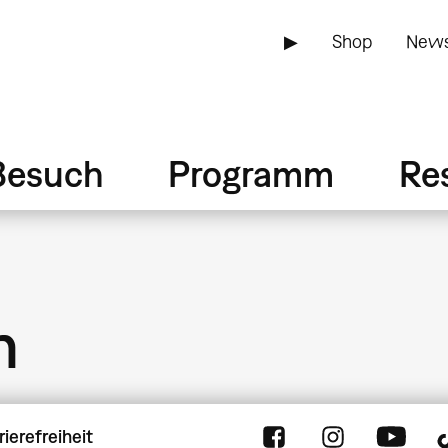
▶
Shop
News
Besuch
Programm
Re
n
rierefreiheit