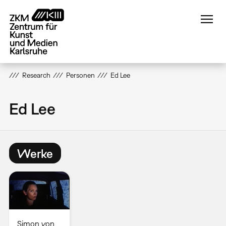
Direkt
zum
Inhalt
Research
Personen
Ed Lee
Ed Lee
Werke
Simon von