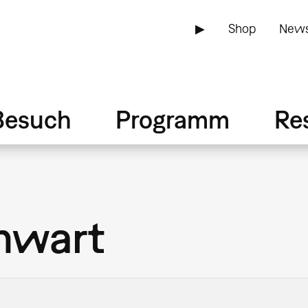
▶
Shop
News
Besuch
Programm
Re
nwart