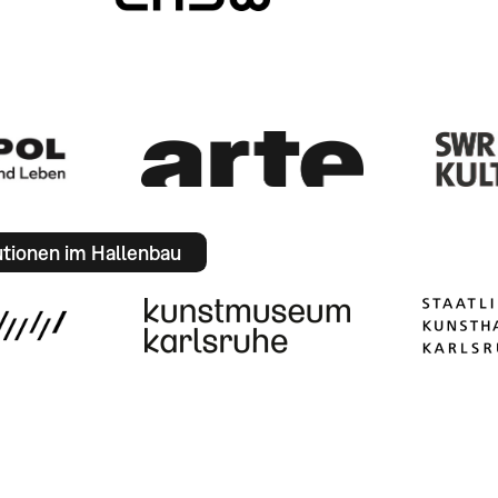
utionen im Hallenbau