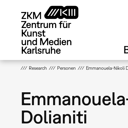
Direkt
zum
Inhalt
Research
Personen
Emmanouela-Nikoli Do
Emmanouela-
Dolianiti