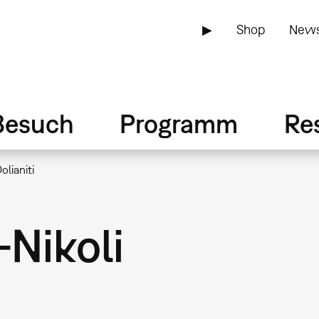
▶
Shop
News
Besuch
Programm
Re
lianiti
Nikoli