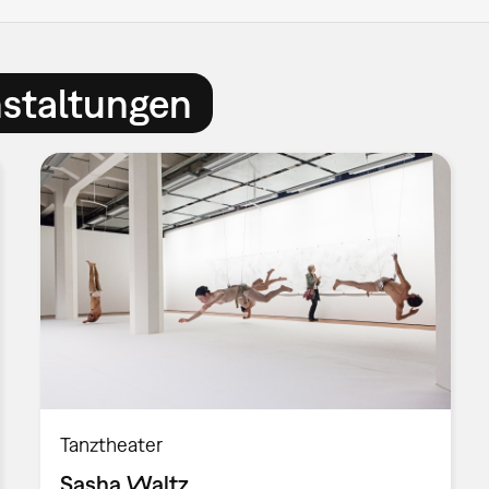
nstaltungen
Tanztheater
Sasha Waltz