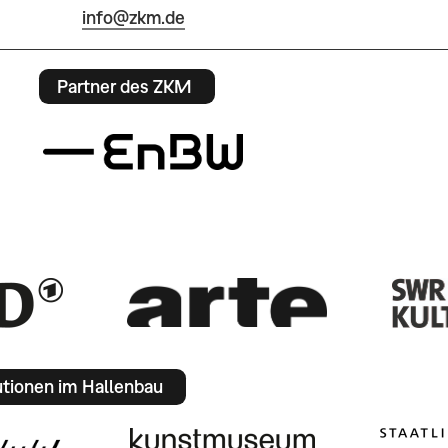
info@zkm.de
Partner des ZKM
utionen im Hallenbau